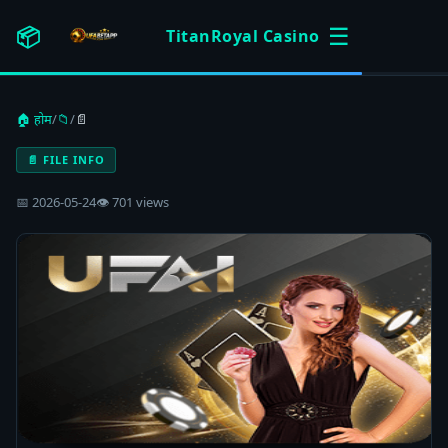
☰
📦
TitanRoyal Casino
🏠 होम
/
📁
/
📄
📄 FILE INFO
📅 2026-05-24
👁 701 views